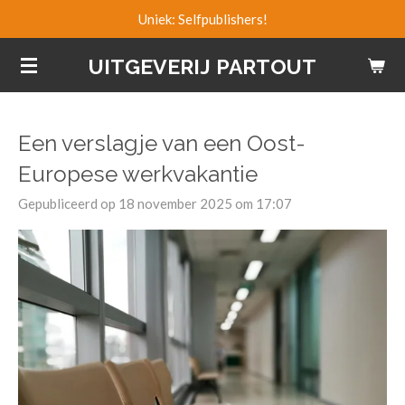
Uniek: Selfpublishers!
Ga
direct
UITGEVERIJ PARTOUT
naar
de
hoofdinhoud
Een verslagje van een Oost-
Europese werkvakantie
Gepubliceerd op 18 november 2025 om 17:07