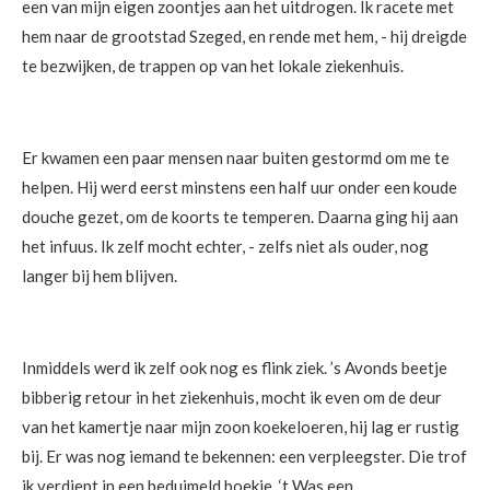
een van mijn eigen zoontjes aan het uitdrogen. Ik racete met
hem naar de grootstad Szeged, en rende met hem, - hij dreigde
te bezwijken, de trappen op van het lokale ziekenhuis.
Er kwamen een paar mensen naar buiten gestormd om me te
helpen. Hij werd eerst minstens een half uur onder een koude
douche gezet, om de koorts te temperen. Daarna ging hij aan
het infuus. Ik zelf mocht echter, - zelfs niet als ouder, nog
langer bij hem blijven.
Inmiddels werd ik zelf ook nog es flink ziek. ’s Avonds beetje
bibberig retour in het ziekenhuis, mocht ik even om de deur
van het kamertje naar mijn zoon koekeloeren, hij lag er rustig
bij. Er was nog iemand te bekennen: een verpleegster. Die trof
ik verdiept in een beduimeld boekje. ‘t Was een