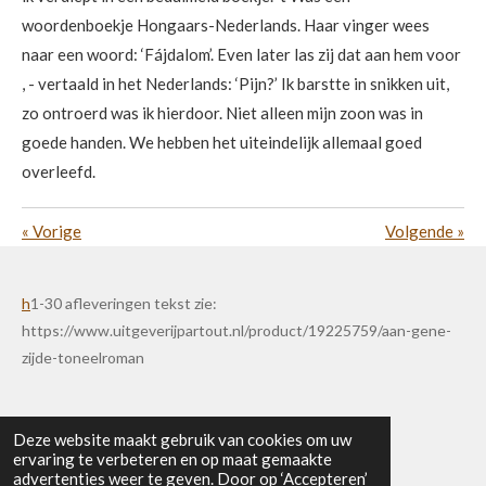
woordenboekje Hongaars-Nederlands. Haar vinger wees
naar een woord: ‘Fájdalom’. Even later las zij dat aan hem voor
, - vertaald in het Nederlands: ‘Pijn?’ Ik barstte in snikken uit,
zo ontroerd was ik hierdoor. Niet alleen mijn zoon was in
goede handen. We hebben het uiteindelijk allemaal goed
overleefd.
«
Vorige
Volgende
»
h
1-30 afleveringen tekst zie:
https://www.uitgeverijpartout.nl/product/19225759/aan-gene-
zijde-toneelroman
Deze website maakt gebruik van cookies om uw
ervaring te verbeteren en op maat gemaakte
advertenties weer te geven. Door op ‘Accepteren’