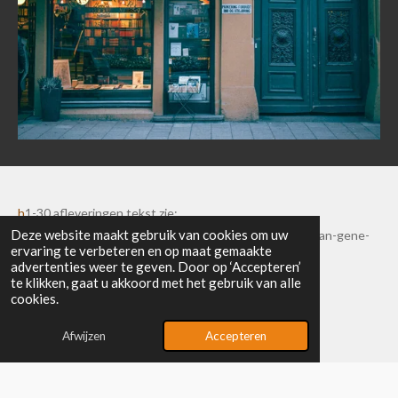
h
1-30 afleveringen tekst zie:
Deze website maakt gebruik van cookies om uw
https://www.uitgeverijpartout.nl/product/19225759/aan-gene-
ervaring te verbeteren en op maat gemaakte
zijde-toneelroman
advertenties weer te geven. Door op ‘Accepteren’
te klikken, gaat u akkoord met het gebruik van alle
cookies.
Afwijzen
Accepteren
© 2025 - 2026 Uitgeverij Partout