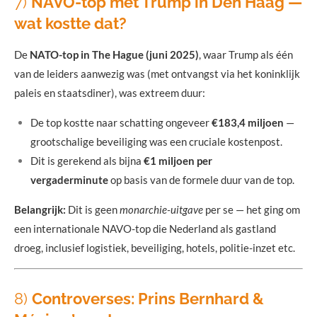
7)
NAVO-top met Trump in Den Haag —
wat kostte dat?
De
NATO-top in The Hague (juni 2025)
, waar Trump als één
van de leiders aanwezig was (met ontvangst via het koninklijk
paleis en staatsdiner), was extreem duur:
De top kostte naar schatting ongeveer
€183,4 miljoen
—
grootschalige beveiliging was een cruciale kostenpost.
Dit is gerekend als bijna
€1 miljoen per
vergaderminute
op basis van de formele duur van de top.
Belangrijk:
Dit is geen
monarchie-uitgave
per se — het ging om
een internationale NAVO-top die Nederland als gastland
droeg, inclusief logistiek, beveiliging, hotels, politie-inzet etc.
8)
Controverses: Prins Bernhard &