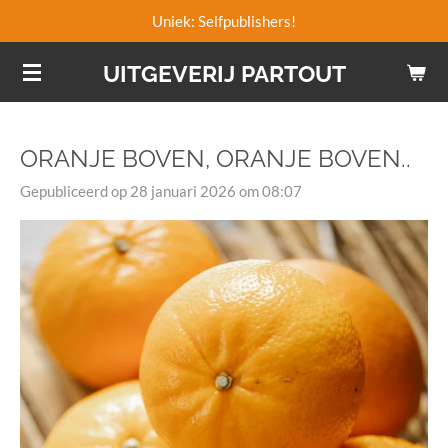
Uniek: Selfpublishers!
Ga
direct
UITGEVERIJ PARTOUT
naar
de
hoofdinhoud
ORANJE BOVEN, ORANJE BOVEN..
Gepubliceerd op 28 januari 2026 om 08:07