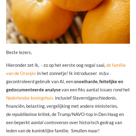
Beste lezers,
Hieronder zet ik, - zo op het eerste oog nogal saai,
de familie
van de Oranjes
in het zonnetje! Ik introduceer m.b.v .
gecontroleerd gebruik van AI, een
snoeiharde, feitelijke en
gedocumenteerde analyse
van een fiks aantal issues rond het
Nederlandse koningshuis,
inclusief Slavernijgeschiedenis,
financiën, belasting, vergelijking met andere ministeries,
de
republikeinse kritiek
, de Trump/NAVO-top in Den Haag en
een beperkt
aantal controverses
over historisch gedrag van
leden van de koninklijke familie. Smullen maar!