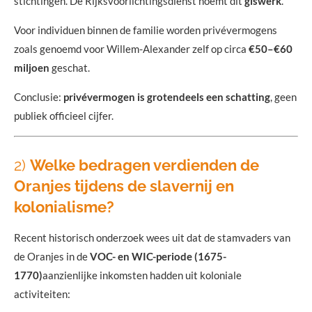
stichtingen. De Rijksvoorlichtingsdienst noemt dit
giswerk
.
Voor individuen binnen de familie worden privévermogens
zoals genoemd voor Willem-Alexander zelf op circa
€50–€60
miljoen
geschat.
Conclusie:
privévermogen is grotendeels een schatting
, geen
publiek officieel cijfer.
2)
Welke bedragen verdienden de
Oranjes tijdens de slavernij en
kolonialisme?
Recent historisch onderzoek wees uit dat de stamvaders van
de Oranjes in de
VOC- en WIC-periode (1675-
1770)
aanzienlijke inkomsten hadden uit koloniale
activiteiten: