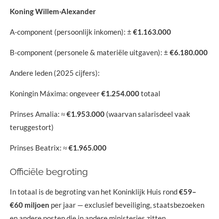
Koning Willem-Alexander
A-component (persoonlijk inkomen): ±
€1.163.000
B-component (personele & materiële uitgaven): ±
€6.180.000
Andere leden (2025 cijfers):
Koningin Máxima: ongeveer
€1.254.000
totaal
Prinses Amalia: ≈
€1.953.000
(waarvan salarisdeel vaak
teruggestort)
Prinses Beatrix: ≈
€1.965.000
Officiële begroting
In totaal is de begroting van het Koninklijk Huis rond
€59–
€60 miljoen
per jaar — exclusief beveiliging, staatsbezoeken
en andere posten die in andere ministeries zitten.