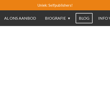
Uniek: Selfpublishers!
AL ONS AANBOD
BIOGRAFIE
BLOG
INFO