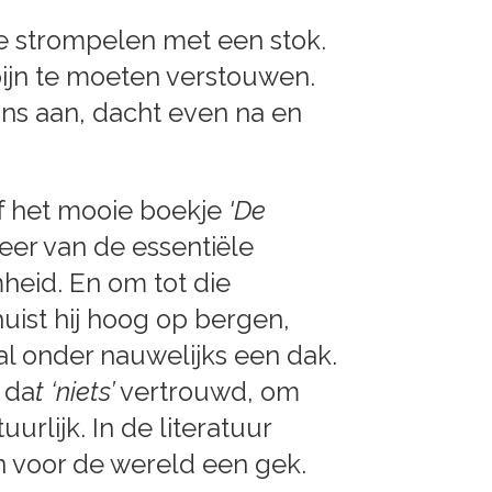
te strompelen met een stok.
 pijn te moeten verstouwen.
ons aan, dacht even na en
ef het mooie boekje
'De
eer van de essentiële
eid. En om tot die
uist hij hoog op bergen,
al onder nauwelijks een dak.
 da
t ‘niets’
vertrouwd, om
urlijk. In de literatuur
 voor de wereld een gek.