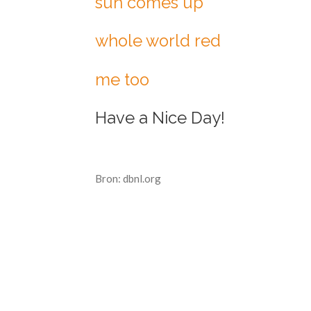
sun comes up
whole world red
me too
Have a Nice Day!
Bron: dbnl.org