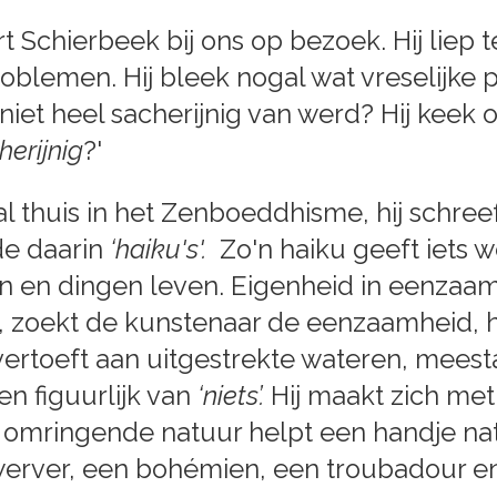
Schierbeek bij ons op bezoek. Hij liep 
roblemen. Hij bleek nogal wat vreselijke
niet heel sacherijnig van werd? Hij keek 
erijnig
?'
al thuis in het Zenboeddhisme, hij schre
e daarin
‘haiku's'.
Zo'n haiku geeft iets w
en dingen leven. Eigenheid in eenzaamh
n, zoekt de kunstenaar de eenzaamheid, h
 vertoeft aan uitgestrekte wateren, meest
 en figuurlijk van
‘niets’.
Hij maakt zich met
e omringende natuur helpt een handje natu
werver, een bohémien, een troubadour en