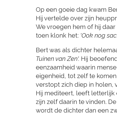
Op een goeie dag kwam Bert 
Hij vertelde over zijn heupp
We vroegen hem of hij daar 
toen klonk het:
'Ook nog sach
Bert was als dichter helema
Tuinen van Zen'.
Hij beoefend
eenzaamheid waarin mensen 
eigenheid, tot zelf te kome
verstopt zich diep in holen,
Hij mediteert, leeft letterlijk
zijn zelf daarin te vinden. D
wordt de dichter dan een z