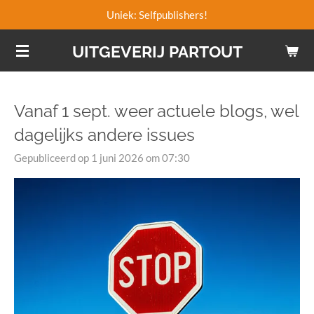
Uniek: Selfpublishers!
Ga
direct
UITGEVERIJ PARTOUT
naar
de
hoofdinhoud
Vanaf 1 sept. weer actuele blogs, wel
dagelijks andere issues
Gepubliceerd op 1 juni 2026 om 07:30