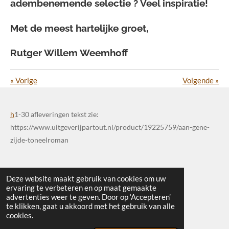
adembenemende selectie ? Veel inspiratie!
Met de meest hartelijke groet,
Rutger Willem Weemhoff
«
Vorige
Volgende
»
h
1-30 afleveringen tekst zie:
https://www.uitgeverijpartout.nl/product/19225759/aan-gene-
zijde-toneelroman
Deze website maakt gebruik van cookies om uw
ervaring te verbeteren en op maat gemaakte
advertenties weer te geven. Door op ‘Accepteren’
te klikken, gaat u akkoord met het gebruik van alle
© 2025 - 2026 Uitgeverij Partout
cookies.
Powered by
JouwWeb