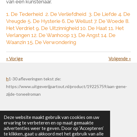
van een kunstenaar.
1. De Tederheid 2. De Verliefdheid 3. De Liefde 4. De
Vreugde 5. De Hysterie 6. De Wellust 7. De Woede 8.
Het Verdriet 9. De Uitzinnigheid 10. De Haat 11. Het
Verlangen 12. De Wanhoop 13. De Angst 14. De
Waanzin 15. De Verwondering
«
Vorige
Volgende
»
h
1-30 afleveringen tekst zie:
https://www.uitgeverijpartout.nl/product/19225759/aan-gene-
zijde-toneelroman
Deze website maakt gebruik van cookies om uw
ervaring te verbeteren en op maat gemaakte
advertenties weer te geven. Door op ‘Accepteren’
te klikken, gaat u akkoord met het gebruik van alle