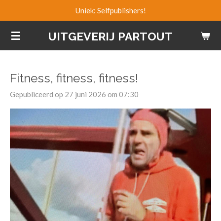
Uniek: Selfpublishers!
Ga
direct
UITGEVERIJ PARTOUT
naar
de
hoofdinhoud
Fitness, fitness, fitness!
Gepubliceerd op 27 juni 2026 om 07:30