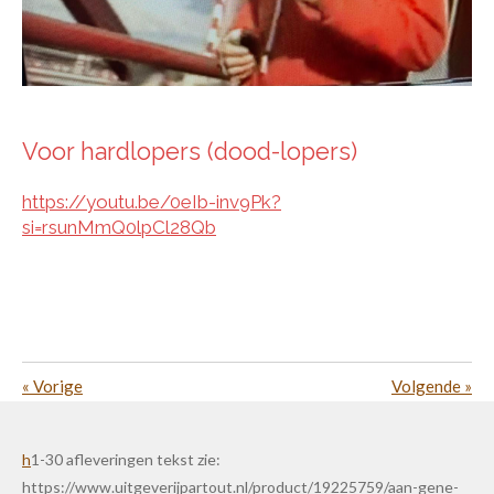
Voor hardlopers
(dood-lopers)
https://youtu.be/0eIb-inv9Pk?
si=rsunMmQ0lpCl28Qb
«
Vorige
Volgende
»
h
1-30 afleveringen tekst zie:
https://www.uitgeverijpartout.nl/product/19225759/aan-gene-