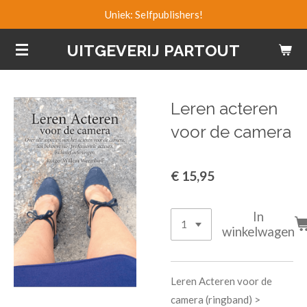
Uniek: Selfpublishers!
Ga
direct
UITGEVERIJ PARTOUT
naar
de
hoofdinhoud
Leren acteren
voor de camera
€ 15,95
In
winkelwagen
Leren Acteren voor de
camera (ringband) >