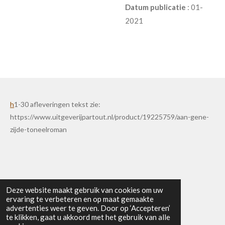
Datum publicatie
: 01-
2021
h
1-30 afleveringen tekst zie:
https://www.uitgeverijpartout.nl/product/19225759/aan-gene-
zijde-toneelroman
Deze website maakt gebruik van cookies om uw
ervaring te verbeteren en op maat gemaakte
© 2025 - 2026 Uitgeverij Partout
advertenties weer te geven. Door op ‘Accepteren’
Powered by
JouwWeb
te klikken, gaat u akkoord met het gebruik van alle