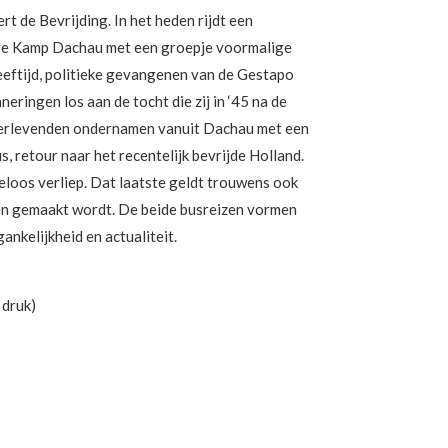
t de Bevrijding. In het heden rijdt een
ige Kamp Dachau met een groepje voormalige
eeftijd, politieke gevangenen van de Gestapo
neringen los aan de tocht die zij in ‘45 na de
verlevenden ondernamen vanuit Dachau met een
 retour naar het recentelijk bevrijde Holland.
keloos verliep. Dat laatste geldt trouwens ook
den gemaakt wordt. De beide busreizen vormen
nkelijkheid en actualiteit.
 druk)