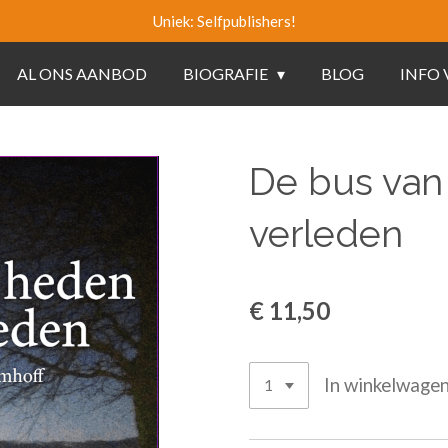
Uniek: Selfpublishers!
AL ONS AANBOD
BIOGRAFIE
BLOG
INFO
De bus van
verleden
€ 11,50
In winkelwage