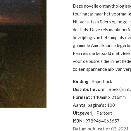
Deze novelle ontmythologiseer
touringcar naar het voormal
NL-verzetsstrijders op hoge l
destijds. Deze reis maakt herin
bevrijding van hetkamp als o
gammele Amerikaanse legerbus,
Een reis die bepaald niet vlek
voor de busreis die in het he
zo een spannende mix van verga
Binding
: Paperback
Distributievorm
: Boek (print,
Formaat
: 140mm x 216mm
Aantal pagina's
: 100
Uitgeverij
: Partout
ISBN
: 9789464065657
Datum publicatie
: 02-2021