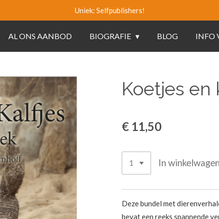
Uniek: Selfpublishers!
AL ONS AANBOD
BIOGRAFIE
BLOG
INFO
Koetjes en 
€ 11,50
In winkelwage
Deze bundel met dierenverhale
bevat een reeks spannende vert