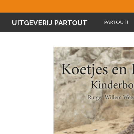
Ga
direct
UITGEVERIJ PARTOUT
PARTOUT!
naar
de
hoofdinhoud