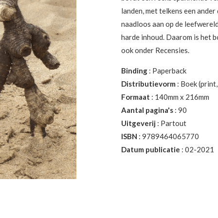
landen, met telkens een ander 
naadloos aan op de leefwereld
harde inhoud. Daarom is het b
ook onder Recensies.
Binding
: Paperback
Distributievorm
: Boek (print,
Formaat
: 140mm x 216mm
Aantal pagina's
: 90
Uitgeverij
: Partout
ISBN
: 9789464065770
Datum publicatie
: 02-2021