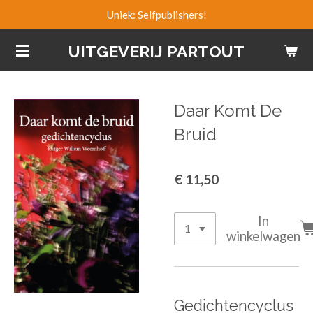
Uniek: Selfpublishers!
Ga
direct
UITGEVERIJ PARTOUT
naar
de
hoofdinhoud
Daar Komt De
Bruid
€ 11,50
In
winkelwagen
Gedichtencyclus