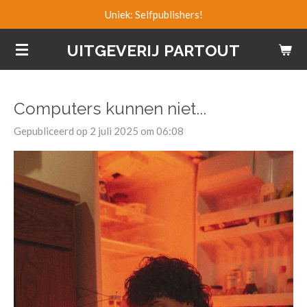
Uniek: Selfpublishers!
Ga
direct
UITGEVERIJ PARTOUT
naar
de
hoofdinhoud
Computers kunnen niet...
Gepubliceerd op 2 juli 2025 om 06:08