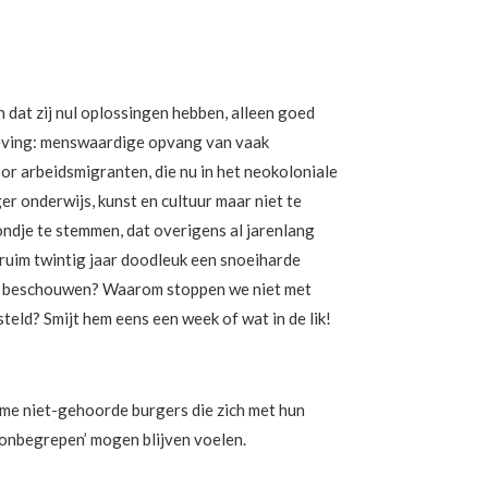
 dat zij nul oplossingen hebben, alleen goed
nleving: menswaardige opvang van vaak
or arbeidsmigranten, die nu in het neokoloniale
r onderwijs, kunst en cultuur maar niet te
ondje te stemmen, dat overigens al jarenlang
 ruim twintig jaar doodleuk een snoeiharde
 te beschouwen? Waarom stoppen we niet met
steld? Smijt hem eens een week of wat in de lik!
arme niet-gehoorde burgers die zich met hun
 ‘onbegrepen’ mogen blijven voelen.