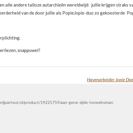
en alle andere talloze autarchieën wereldwijd: jullie krijgen straks 
meerderheid van de door jullie als PopieJopie-duo zo gekoesterde Po
erplichting.
verliezen, snappuwel?
Havenarbeider Jopie Doerak
verijpartout.nl/product/19225759/aan-gene-zijde-toneelroman