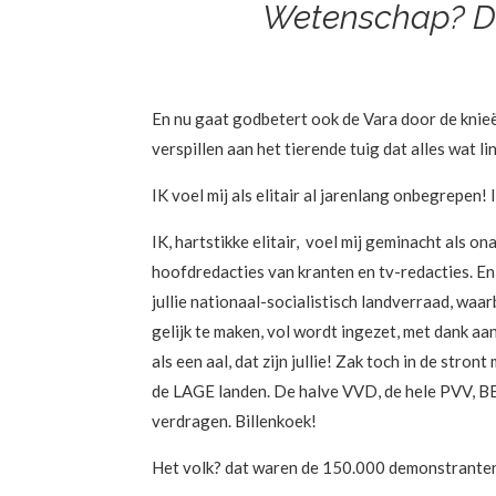
Wetenschap? Dat
En nu gaat godbetert ook de Vara door de knieë
verspillen aan het tierende tuig dat alles wat lin
IK voel mij als elitair al jarenlang onbegrepen! 
IK, hartstikke elitair, voel mij geminacht als on
hoofdredacties van kranten en tv-redacties. En j
jullie nationaal-socialistisch landverraad, waarb
gelijk te maken, vol wordt ingezet, met dank aa
als een aal, dat zijn jullie! Zak toch in de stro
de LAGE landen. De halve VVD, de hele PVV, BBB
verdragen. Billenkoek!
Het volk? dat waren de 150.000 demonstranten 