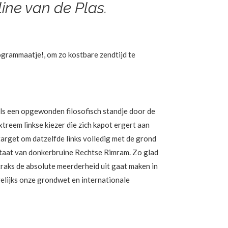
ine van de Plas.
ogrammaatje!, om zo kostbare zendtijd te
ld als een opgewonden filosofisch standje door de
xtreem linkse kiezer die zich kapot ergert aan
e target om datzelfde links volledig met de grond
l staat van donkerbruine Rechtse Rimram. Zo glad
t straks de absolute meerderheid uit gaat maken in
elijks onze grondwet en internationale