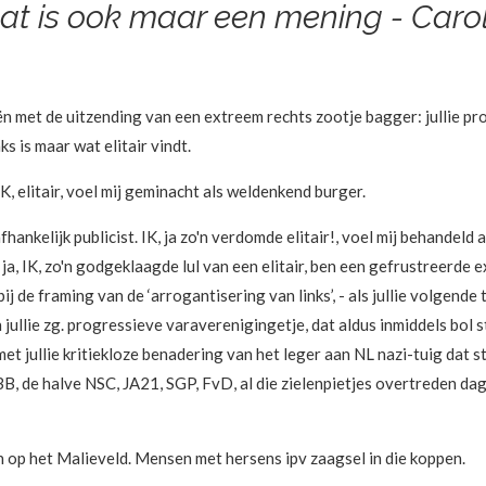
 is ook maar een mening - Carol
n met de uitzending van een extreem rechts zootje bagger: jullie pr
ks is maar wat elitair vindt.
IK, elitair, voel mij geminacht als weldenkend burger.
afhankelijk publicist. IK, ja zo'n verdomde elitair!, voel mij behande
a, IK, zo'n godgeklaagde lul van een elitair, ben een gefrustreerde e
ij de framing van de ‘arrogantisering van links’, - als jullie volgend
n jullie zg. progressieve varaverenigingetje, dat aldus inmiddels bo
nt met jullie kritiekloze benadering van het leger aan NL nazi-tuig da
, de halve NSC, JA21, SGP, FvD, al die zielenpietjes overtreden dag
op het Malieveld. Mensen met hersens ipv zaagsel in die koppen.