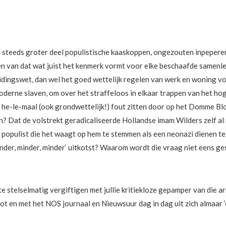
en steeds groter deel populistische kaaskoppen, ongezouten inpeperen
 zien van dat wat juist het kenmerk vormt voor elke beschaafde same
dingswet, dan wel het goed wettelijk regelen van werk en woning vo
rne slaven, om over het straffeloos in elkaar trappen van het hoge
 he-le-maal (ook grondwettelijk!) fout zitten door op het Domme Bl
en? Dat de volstrekt geradicaliseerde Hollandse imam Wilders zelf al
e populist die het waagt op hem te stemmen als een neonazi dienen
.minder, minder, minder’ uitkotst? Waarom wordt die vraag niet eens ge
e stelselmatig vergiftigen met jullie kritiekloze gepamper van die 
 tot en met het NOS journaal en Nieuwsuur dag in dag uit zich almaar