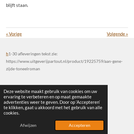
blijft staan.
«
Vorige
Volgende
»
h
1-30 afleveringen tekst zie:
https://www.uitgeverijpartout.nl/product/19225759/aan-gene-
zijde-toneelroman
Deze website maakt gebruik van cookies om uw
ervaring te verbeteren en op maat gemaakte
advertenties weer te geven. Door op ‘Accepteren’
te klikken, gaat u akkoord met het gebruik van alle
© 2025 - 2026 Uitgeverij Partout
cookies.
Powered by
JouwWeb
Afwijzen
Accepteren