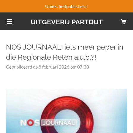
Uniek: Selfpublishers!
Ga
direct
UITGEVERIJ PARTOUT
naar
de
hoofdinhoud
NOS JOURNAAL: iets meer peper in
die Regionale Reten a.u.b.?!
Gepubliceerd op 8 februari 2026 om 07:30