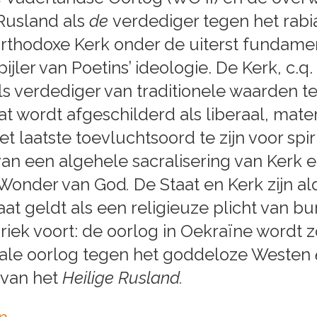
Rusland als
de
verdediger tegen het rabia
thodoxe Kerk onder de uiterst fundamental
jler van Poetins’ ideologie. De Kerk, c.q. 
s verdediger van traditionele waarden 
wordt afgeschilderd als liberaal, materi
 laatste toevluchtsoord te zijn voor spirit
n een algehele sacralisering van Kerk en S
n Wonder van God
.
De Staat en Kerk zijn a
aat geldt als een religieuze plicht van bu
riek voort: de oorlog in Oekraïne wordt 
iale oorlog tegen het goddeloze Westen
 van het
Heilige Rusland.