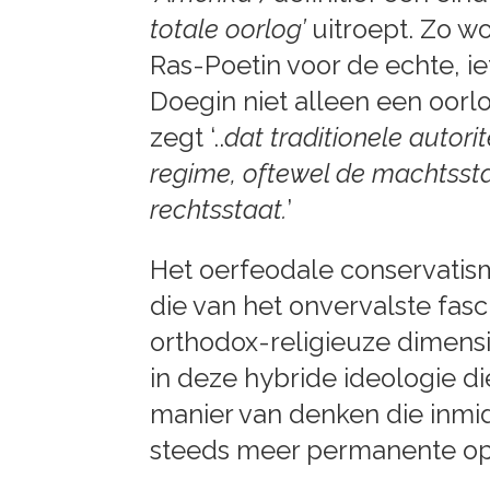
totale oorlog’
uitroept. Zo w
Ras-Poetin voor de echte, ie
Doegin niet alleen een oorlo
zegt ‘..
dat traditionele autori
regime, oftewel de machtssta
rechtsstaat.
’
Het oerfeodale conservatis
die van het onvervalste fas
orthodox-religieuze dimensie
in deze hybride ideologie di
manier van denken die inmid
steeds meer permanente ops