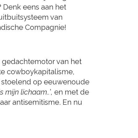
? Denk eens aan het
uitbuitsysteem van
Indische Compagnie!
ls gedachtemotor van het
jke cowboykapitalisme,
p, stoelend op eeuwenoude
 is mijn lichaam..
’, en met de
aar antisemitisme. En nu