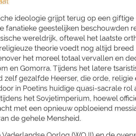
aat
he ideologie grijpt terug op een giftige 
sche fanatieke geestelijken beschouwden
ische wereldrijk, oftewel het laatste or
ligieuze theorie voedt nog altijd breed
genover het moreel totaal vervallen en d
m en Gomorra. Tijdens het latere tsarist
 zelf gezalfde Heerser, die orde, religie
door in Poetins huidige quasi-sacrale rol 
tijdens het Sovjetimperium, hoewel offici
cht met een opnieuw opbloeiend messiani
 van de gehele Mensheid.
 Vaderlandse Oorlog (WO II) en de overw