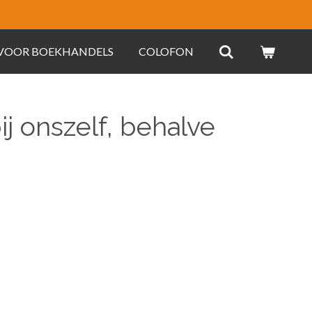
 VOOR BOEKHANDELS
COLOFON
j onszelf, behalve