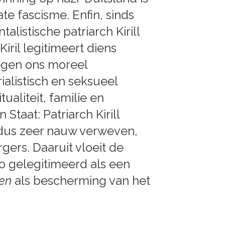
te fascisme. Enfin, sinds
istische patriarch Kirill
Kiril legitimeert diens
tegen ons moreel
alistisch en seksueel
ualiteit, familie en
taat: Patriarch Kirill
ldus zeer nauw verweven,
rgers. Daaruit vloeit de
zo gelegitimeerd als een
en
als bescherming van het