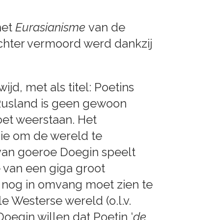
het
Eurasianisme
van de
ochter vermoord werd dankzij
ijd, met als titel: Poetins
. Rusland is geen gewoon
et weerstaan. Het
sie om de wereld te
van goeroe Doegin speelt
e van een giga groot
e nog in omvang moet zien te
 Westerse wereld (o.l.v.
oegin willen dat Poetin ‘
de