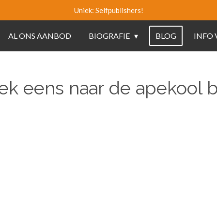
Uniek: Selfpublishers!
AL ONS AANBOD
BIOGRAFIE
BLOG
INFO
ek eens naar de apekool bi