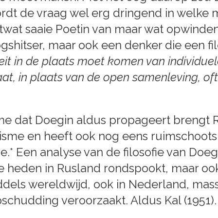
ordt de vraag wel erg dringend in welke
twat saaie Poetin van maar wat opwindend
gshitser, maar ook een denker die een fil
teit in de plaats moet komen van individuel
at, in plaats van de open samenleving, o
me dat Doegin aldus propageert brengt R
cisme en heeft ook nog eens ruimschoots 
.* Een analyse van de filosofie van Doegin
e heden in Rusland rondspookt, maar ook 
dels wereldwijd, ook in Nederland, mass
chudding veroorzaakt. Aldus Kal (1951).