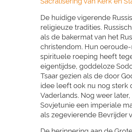
Sacralisering van Kerk en St
De huidige vigerende Russisc
religieuze tradities. Russi
als de bakermat van het Russ
christendom. Hun oeroude-re
spirituele roeping heeft te
eigentijdse, goddeloze Sodo
Tsaar gezien als de door God
idee leeft ook nu nog sterk 
Vaderlands. Nog weer later, 
Sovjetunie een imperiale ma
als zegevierende Bevrijder
De herinnering aan de Grote