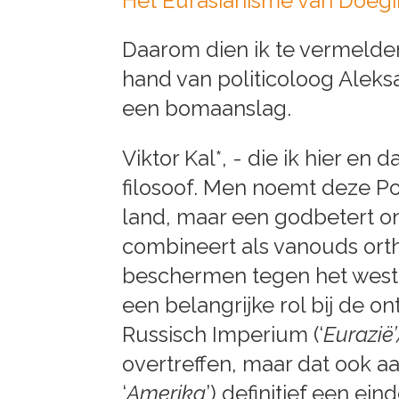
Het Eurasianisme van Doegi
Daarom dien ik te vermelden
hand van politicoloog Aleks
een bomaanslag.
Viktor Kal*, - die ik hier en
filosoof. Men noemt deze Po
land, maar een godbetert o
combineert als vanouds orth
beschermen tegen het wester
een belangrijke rol bij de o
Russisch Imperium (‘
Eurazië’
overtreffen, maar dat ook a
‘
Amerika
’) definitief een e