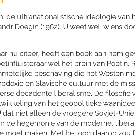
n
: de ultranationalistische ideologie van 
andr Doegin (1962). U weet wel, wiens d
 daar nu citeer, heeft een boek aan hem gew
etinfluisteraar wel het brein van Poetin
nmetelijke beschaving die het Westen mo
odoxie en Slavische cultuur met de mis
se decadente liberalisme. De filosofie 
ntwikkeling van het geopolitieke waanide
)
dat niet alleen de vroegere Sovjet-Uni
an de hegemonie van de moderne, liberale
inde moet maken. Met het oog daarop zou D