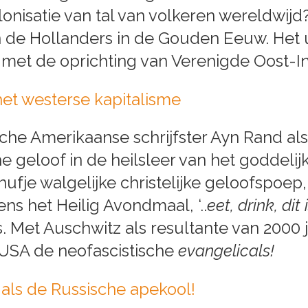
onisatie van tal van volkeren wereldwijd
n de Hollanders in de Gouden Eeuw. Het 
met de oprichting van Verenigde Oost-
et westerse kapitalisme
sche Amerikaanse schrijfster Ayn Rand a
he geloof in de heilsleer van het goddeli
fje walgelijke christelijke geloofspoe
dens het Heilig Avondmaal, ‘..
eet, drink, dit
Met Auschwitz als resultante van 2000 j
 USA de neofascistische
evangelicals!
g als de Russische apekool!