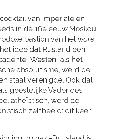
cocktail van imperiale en
 reeds in de 16e eeuw Moskou
thodoxe bastion van het
ware
 het idee dat Rusland een
ecadente Westen, als het
ische absolutisme, werd de
 en staat verenigde. Ook dat
als geestelijke Vader des
eel atheïstisch, werd de
stisch zelfbeeld: dit keer
inning op nazi-Duitsland is